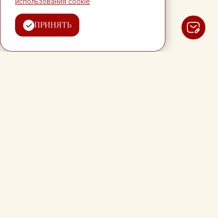
использования cookie
ОТПРАВИТЬ
ПРИНЯТЬ
ООО «НАШ ОТДЫХ»
Московская область,
г. Солнечногорск, деревня
Шевлино
ПЛОЩАДКИ
МЕРОПРИЯТИЯ
Панорамный зал
Свадьбы