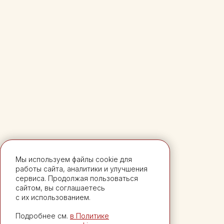
ОСТАВЬТЕ ЗАЯВКУ
Менеджер свяжется с вами, чтобы
уточнить детали
+7
Мы используем файлы cookie для
работы сайта, аналитики и улучшения
сервиса. Продолжая пользоваться
сайтом, вы соглашаетесь
Я подтверждаю, что ознакомлен (а)
с их использованием.
и принимаю условия
Договора-о
ферты
и
Политики обработки персональных данных
Подробнее см.
в Политике
Я согласен (на) на получение информационных
и рекламных материалов