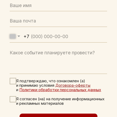
ООО «НАШ ОТДЫХ»
Московская область,
г. Солнечногорск, деревня
Шевлино
ПЛОЩАДКИ
МЕРОПРИЯТИЯ
Панорамный зал
Свадьбы
Камерный зал
Ретриты
Летний зал
Деловые события
Веранда на воде
Корпоративы
Видовой зал
БАНКЕТНОЕ МЕНЮ
B2B@BEREGZHELANIY.RU
АВТОРСКАЯ КУХНЯ
8 (980) 210-19-22
ГДЕ МЫ НАХОДИМСЯ
ЭКСКУРСИЯ
БЛОГ