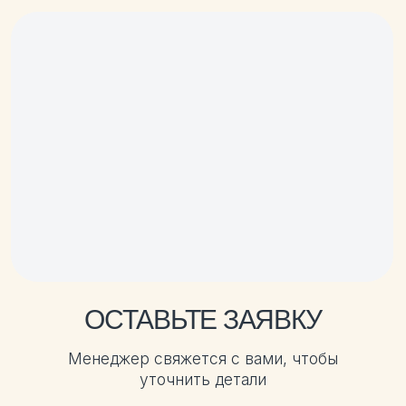
+7
Я подтверждаю, что ознакомлен (а)
и принимаю условия
Договора-о
ферты
и
Политики обработки персональных данных
Я согласен (на) на получение информационных
и рекламных материалов
ОТПРАВИТЬ