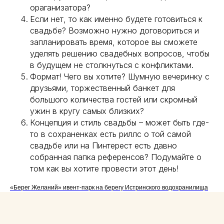
ораганизатора?
Если нет, то как именно будете готовиться к
свадьбе? Возможно нужно договориться и
запланировать время, которое вы сможете
уделять решению свадебных вопросов, чтобы
в будущем не столкнуться с конфликтами.
Формат! Чего вы хотите? Шумную вечеринку с
друзьями, торжественный банкет для
большого количества гостей или скромный
ужин в кругу самых близких?
Концепция и стиль свадьбы – может быть где-
то в сохраненках есть риллс о той самой
ОСТАВЬТЕ ЗАЯВКУ
свадьбе или на Пинтерест есть давно
собранная папка референсов? Подумайте о
Менеджер свяжется с вами, чтобы
том как вы хотите провести этот день!
уточнить детали
«Берег Желаний» ивент-парк на берегу Истринского водохранилища