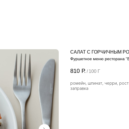
САЛАТ С ГОРЧИЧНЫМ Р
Фуршетное меню ресторана “
810
Р.
/
100 Г
ромейн, шпинат, черри, рос
заправка