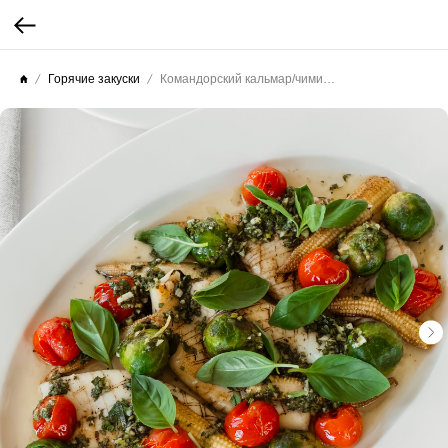
Горячие закуски
Командорский кальмар/чимичури/кинза