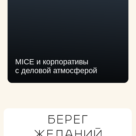
Панорамный зал
Свадьбы
Камерный зал
Ретриты
Летний зал
Деловые события
Веранда на воде
Корпоративы
Свадебная веранда
АВТОРСКАЯ КУХНЯ
B2B@BEREGZHELANIY.RU
ГДЕ МЫ НАХОДИМСЯ
8 (980) 210-19-22
ЭКСКУРСИЯ
© 2023—2025
Юридическая информация
Политика конфиденциальности
Оферта