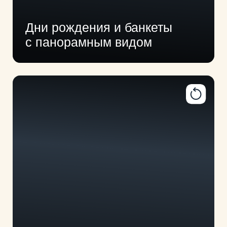
Ретриты и йога-туры на фоне
природы
ПОДРОБНЕЕ
MICE И КОРПОРАТИВЫ
От стратсессий до тимбилдинга на 150
человек
Стратсессии
Корпоративы
Тренинги
Тимбилдинг
Конференции